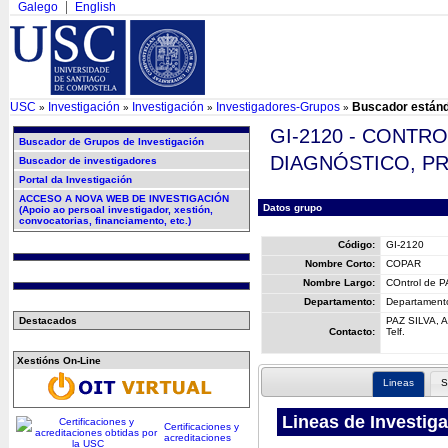
Galego
English
USC
Investigación
Investigación
Investigadores-Grupos
Buscador están
»
»
»
»
GI-2120 - CONTR
Buscador de Grupos de Investigación
DIAGNÓSTICO, P
Buscador de investigadores
Portal da Investigación
ACCESO A NOVA WEB DE INVESTIGACIÓN
Datos grupo
(Apoio ao persoal investigador, xestión,
convocatorias, financiamento, etc.)
Código:
GI-2120
Nombre Corto:
COPAR
Nombre Largo:
COntrol de PA
Departamento:
Departamento
Destacados
PAZ SILVA, 
Contacto:
Telf.
Xestións On-Line
Lineas
S
Lineas de Investig
Certificaciones y
acreditaciones