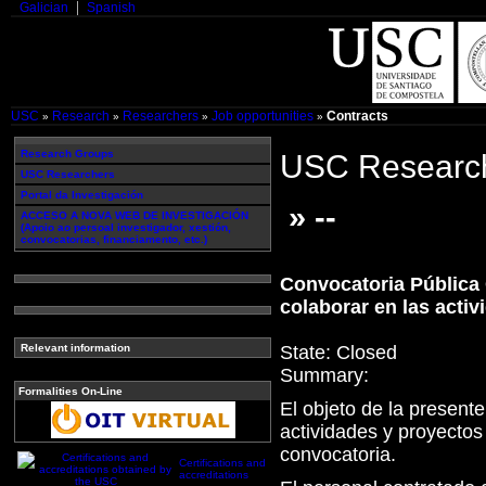
Galician
Spanish
USC
Research
Researchers
Job opportunities
Contracts
»
»
»
»
Research Groups
USC Research
USC Researchers
Portal da Investigación
» --
ACCESO A NOVA WEB DE INVESTIGACIÓN
(Apoio ao persoal investigador, xestión,
convocatorias, financiamento, etc.)
Convocatoria Pública 
colaborar en las acti
State:
Closed
Relevant information
Summary:
Formalities On-Line
El objeto de la present
actividades y proyectos
convocatoria.
Certifications and
accreditations