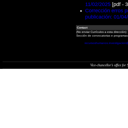
11/02/2025
[pdf - 
Corrección erros p
publicación: 01/04
Contact
(No enviar Currículos a esta dirección)
Sección de convocatorias e programas
recursoshumanos.investigacion
Vice-chancellor’s office for S