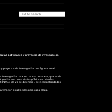
en las actividades y proyectos de investigación
s y proyectos de investigación que figuran en el
e investigación para lo cual es contratado, que es de
rticipación en convocatorias públicas o privadas,
y 53/1984, de 26 de diciembre , de incompatibilidades
e baremación establecidos para cada plaza.