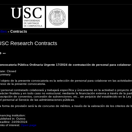
ities
Contracts
»
USC Research Contracts
 --
onvocatoria Pública Ordinaria Urgente 17/2024 de contratación de personal para colaborar 
tate:
Closed
ummary:
l objeto de la presente convocatoria es la selección de personal para colaborar en las actividade
nexo de la presente convocatoria.
l personal contratado colaborará y trabajará específica y únicamente en la actividad o proyecto d
arácter finalista y en todo caso no estructural, mediante la financiación externa a través de la pa
uscripción de convenios, concesión de subvenciones, etc., sin perjuicio del establecido en la Le
el personal al Servicio de las administraciones públicas.
a forma de provisión será la de concurso de méritos, a través de la valoración de los criterios d
inancing institution:
ublished in:
Outros
eadline:
24/09/2024
inks of interest:
Open page