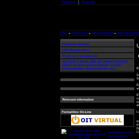
Galician
Spanish
USC
Research
Researchers
Job opportun
»
»
»
Research Groups
USC Researchers
»
Portal da Investigación
ACCESO A NOVA WEB DE INVESTIGACIÓN
(Apoio ao persoal investigador, xestión,
C
convocatorias, financiamento, etc.)
S
S
E
a
E
c
Relevant information
s
d
L
Formalities On-Line
F
P
D
L
Certifications and
accreditations