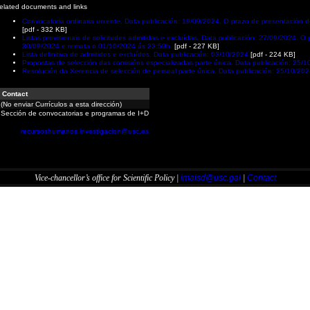
elated documents and links
Convocatoria ordinaria urxente. Data publicación: 19/09/2024. O prazo de presentación 
[pdf - 332 KB]
Listas provisionais de solicitudes admitidas e excluídas. Data publicación: 27/09/2024.
30/09/2024 e remata o 01/10/2024 ás 23:59h.
[pdf - 227 KB]
Lista definitiva de admitidos e excluídos. Data publicación: 03/10/2024
[pdf - 224 KB]
Propostas de selección das comisións especializadas parte única. Data publicación: 25/
Resolución da Xerencia de selección de persoal parte única. Data publicación: 25/10/20
Contact
(No enviar Currículos a esta dirección)
Sección de convocatorias e programas de I+D
recursoshumanos.investigacion@usc.es
Vice-chancellor’s office for Scientific Policy |
imaisd@usc.gal
|
Contact