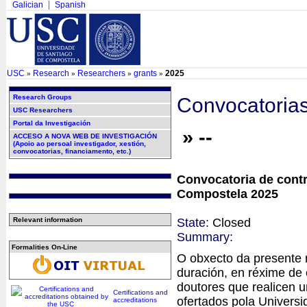
Galician
Spanish
USC
Research
Researchers
grants
2025
»
»
»
»
Research Groups
Convocatoria
USC Researchers
Portal da Investigación
» --
ACCESO A NOVA WEB DE INVESTIGACIÓN
(Apoio ao persoal investigador, xestión,
convocatorias, financiamento, etc.)
Convocatoria de contr
Compostela 2025
State:
Closed
Relevant information
Summary:
Formalities On-Line
O obxecto da presente 
duración, en réxime de 
doutores que realicen 
Certifications and
ofertados pola Univers
accreditations