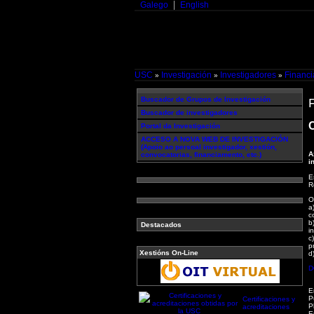
Galego
English
USC
Investigación
Investigadores
Financi
»
»
»
Buscador de Grupos de Investigación
Buscador de investigadores
C
Portal da Investigación
ACCESO A NOVA WEB DE INVESTIGACIÓN
(Apoio ao persoal investigador, xestión,
A
convocatorias, financiamento, etc.)
i
E
R
O
a
c
b
Destacados
i
c
p
Xestións On-Line
d
D
E
P
Certificaciones y
P
acreditaciones
E