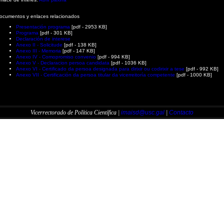
ocumentos y enlaces relacionados
Presentación programa
[pdf - 2953 KB]
Programa
[pdf - 301 KB]
Declaración de interese
Anexo II - Solicitude
[pdf - 138 KB]
Anexo III - Memoria
[pdf - 147 KB]
Anexo IV - Comopromiso convenio
[pdf - 994 KB]
Anexo V - Declaracion persoa candidata
[pdf - 1036 KB]
Anexo VI - Certificado da persoa designada para dirixir ou codirixir a tese
[pdf - 992 KB]
Anexo VII - Certificación da persoa titular da vicerreitoría competente
[pdf - 1000 KB]
Vicerrectorado de Política Científica |
imaisd@usc.gal
|
Contacto