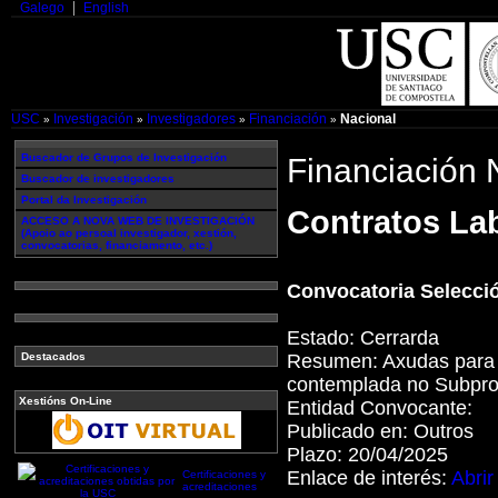
Galego
English
USC
Investigación
Investigadores
Financiación
Nacional
»
»
»
»
Buscador de Grupos de Investigación
Financiación 
Buscador de investigadores
Portal da Investigación
Contratos Lab
ACCESO A NOVA WEB DE INVESTIGACIÓN
(Apoio ao persoal investigador, xestión,
convocatorias, financiamento, etc.)
Convocatoria Selecció
Estado:
Cerrarda
Resumen:
Axudas para 
Destacados
contemplada no Subpro
Xestións On-Line
Entidad Convocante:
Publicado en:
Outros
Plazo:
20/04/2025
Enlace de interés:
Abrir
Certificaciones y
acreditaciones