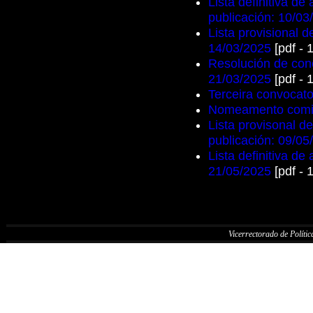
Lista definitiva d
publicación: 10/03
Lista provisional 
14/03/2025
[pdf - 
Resolución de conc
21/03/2025
[pdf - 
Terceira convocato
Nomeamento comisi
Lista provisonal d
publicación: 09/05
Lista definitiva de
21/05/2025
[pdf - 
Vicerrectorado de Política