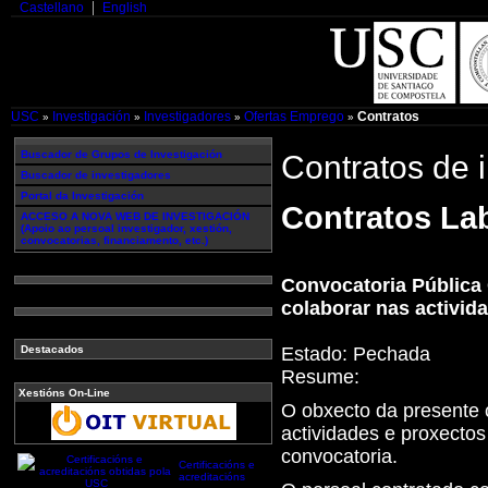
Castellano
English
USC
Investigación
Investigadores
Ofertas Emprego
Contratos
»
»
»
»
Buscador de Grupos de Investigación
Contratos de 
Buscador de investigadores
Portal da Investigación
Contratos Lab
ACCESO A NOVA WEB DE INVESTIGACIÓN
(Apoio ao persoal investigador, xestión,
convocatorias, financiamento, etc.)
Convocatoria Pública 
colaborar nas activid
Estado:
Pechada
Destacados
Resume:
Xestións On-Line
O obxecto da presente c
actividades e proxectos
convocatoria.
Certificacións e
acreditacións