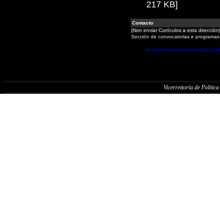
217 KB]
Contacto
(Non enviar Currículos a esta dirección)
Sección de convocatorias e programas
recursoshumanos.investigacion
Vicerreitoría de Política