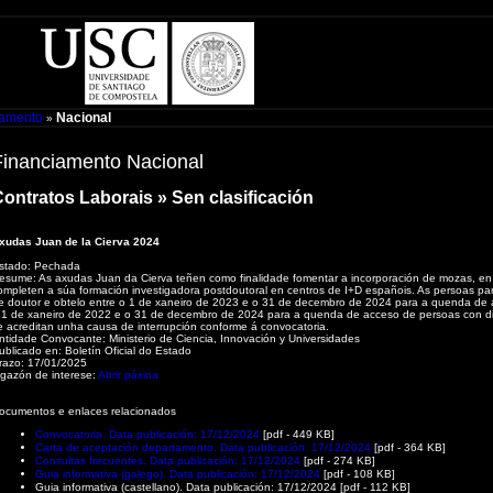
iamento
Nacional
»
Financiamento Nacional
ontratos Laborais » Sen clasificación
xudas Juan de la Cierva 2024
stado:
Pechada
esume:
As axudas Juan da Cierva teñen como finalidade fomentar a incorporación de mozas, en
ompleten a súa formación investigadora postdoutoral en centros de I+D españois. As persoas parti
e doutor e obtelo entre o 1 de xaneiro de 2023 e o 31 de decembro de 2024 para a quenda de
 1 de xaneiro de 2022 e o 31 de decembro de 2024 para a quenda de acceso de persoas con dis
e acreditan unha causa de interrupción conforme á convocatoria.
ntidade Convocante:
Ministerio de Ciencia, Innovación y Universidades
ublicado en:
Boletín Oficial do Estado
razo:
17/01/2025
igazón de interese:
Abrir páxina
ocumentos e enlaces relacionados
Convocatoria. Data publicación: 17/12/2024
[pdf - 449 KB]
Carta de aceptación departamento. Data publicación: 17/12/2024
[pdf - 364 KB]
Consultas frecuentes. Data publicación: 17/12/2024
[pdf - 274 KB]
Guia informativa (galego). Data publicación: 17/12/2024
[pdf - 108 KB]
Guia informativa (castellano). Data publicación: 17/12/2024 [pdf - 112 KB]