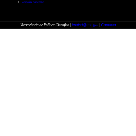
versión castelán
Vicerreitoría de Política Científica |
imaisd@usc.gal
|
Contacto