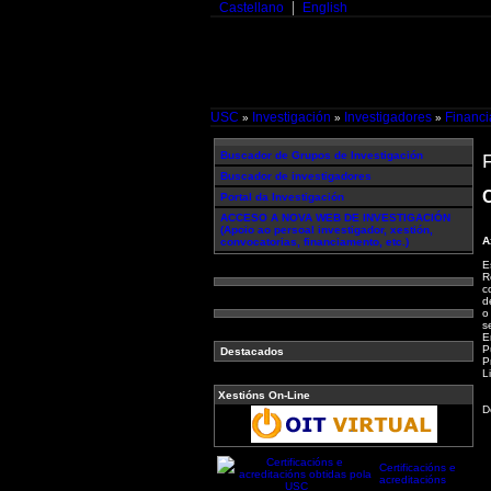
Castellano
English
USC
Investigación
Investigadores
Financ
»
»
»
Buscador de Grupos de Investigación
Buscador de investigadores
C
Portal da Investigación
ACCESO A NOVA WEB DE INVESTIGACIÓN
(Apoio ao persoal investigador, xestión,
A
convocatorias, financiamento, etc.)
E
R
c
d
o
s
E
P
Destacados
P
L
Xestións On-Line
D
Certificacións e
acreditacións