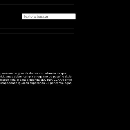
 posesión do grao de doutor, con obxecto de que
cipantes deben cumprir o requisito de posuír o título
 acceso xeral e para a quenda JDC-INIA-CCAA e entre
capacidade igual ou superior ao 33 por cento, agás