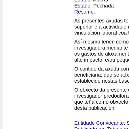
Estado:
Pechada
Resume:
As presentes axudas te
superior e a actividade
vinculación laboral co
Así mesmo teñen como 
investigadora mediante 
os gastos de aloxamento
alto impacto, e/ou pequ
O contido da axuda con
beneficiaria, que se a
establecido nestas bas
O obxecto da presente 
investigador predoutor
que teña como obxecto a
desta publicación.
Entidade Convocante:
Publicado en:
Taboleir