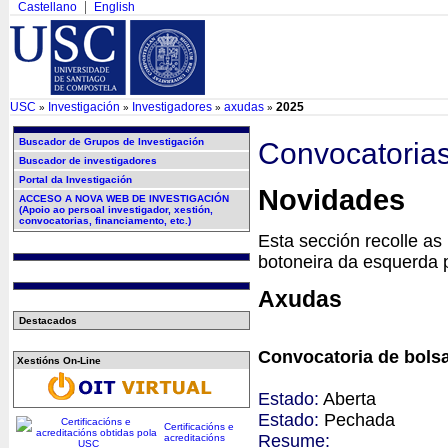
Castellano
English
USC
Investigación
Investigadores
axudas
2025
»
»
»
»
Buscador de Grupos de Investigación
Convocatoria
Buscador de investigadores
Portal da Investigación
Novidades
ACCESO A NOVA WEB DE INVESTIGACIÓN
(Apoio ao persoal investigador, xestión,
convocatorias, financiamento, etc.)
Esta sección recolle as 
botoneira da esquerda p
Axudas
Destacados
Convocatoria de bolsa
Xestións On-Line
Estado:
Aberta
Estado:
Pechada
Certificacións e
Resume:
acreditacións