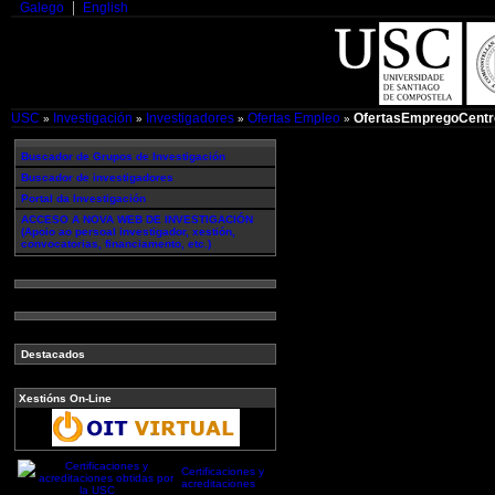
Galego
English
USC
Investigación
Investigadores
Ofertas Empleo
OfertasEmpregoCentr
»
»
»
»
Buscador de Grupos de Investigación
Buscador de investigadores
Portal da Investigación
ACCESO A NOVA WEB DE INVESTIGACIÓN
(Apoio ao persoal investigador, xestión,
convocatorias, financiamento, etc.)
Destacados
Xestións On-Line
Certificaciones y
acreditaciones