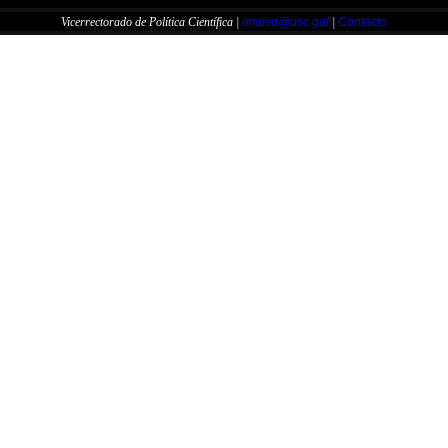
Vicerrectorado de Política Científica |
imaisd@usc.gal
|
Contacto