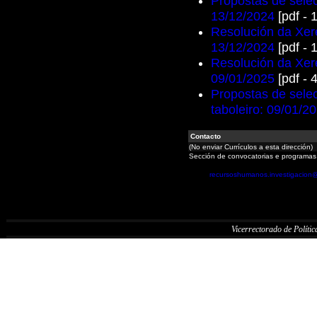
Propostas de selec
13/12/2024
[pdf - 
Resolución da Xere
13/12/2024
[pdf - 
Resolución da Xere
09/01/2025
[pdf - 
Propostas de selec
taboleiro: 09/01/2
Contacto
(No enviar Currículos a esta dirección)
Sección de convocatorias e programas
recursoshumanos.investigacion
Vicerrectorado de Política