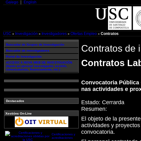
Galego
English
USC
Investigación
Investigadores
Ofertas Empleo
Contratos
»
»
»
»
Buscador de Grupos de Investigación
Contratos de 
Buscador de investigadores
Portal da Investigación
Contratos Lab
ACCESO A NOVA WEB DE INVESTIGACIÓN
(Apoio ao persoal investigador, xestión,
convocatorias, financiamento, etc.)
Convocatoria Pública 
nas actividades e pro
Estado:
Cerrarda
Destacados
Resumen:
Xestións On-Line
El objeto de la present
actividades y proyectos
convocatoria.
Certificaciones y
acreditaciones