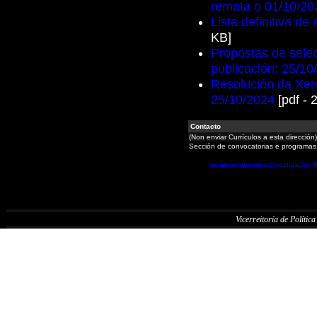
remata o 01/10/20
Lista definitiva de
KB]
Propostas de selec
publicación: 25/10
Resolución da Xere
25/10/2024
[pdf - 
Contacto
(Non enviar Currículos a esta dirección)
Sección de convocatorias e programas
recursoshumanos.investigacion
Vicerreitoría de Política