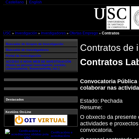
Castellano
English
USC
Investigación
Investigadores
Ofertas Emprego
Contratos
»
»
»
»
Buscador de Grupos de Investigación
Contratos de 
Buscador de investigadores
Portal da Investigación
Contratos Lab
ACCESO A NOVA WEB DE INVESTIGACIÓN
(Apoio ao persoal investigador, xestión,
convocatorias, financiamento, etc.)
Convocatoria Pública 
colaborar nas activid
Estado:
Pechada
Destacados
Resume:
Xestións On-Line
O obxecto da presente c
actividades e proxectos
convocatoria.
Certificacións e
acreditacións