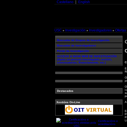
Castellano
English
USC
Investigación
Investigadores
Oferta
»
»
»
Buscador de Grupos de Investigación
Buscador de investigadores
C
Portal da Investigación
ACCESO A NOVA WEB DE INVESTIGACIÓN
(Apoio ao persoal investigador, xestión,
C
convocatorias, financiamento, etc.)
E
R
O
p
O
c
Destacados
s
p
A
Xestións On-Line
E
P
P
L
Certificacións e
acreditacións