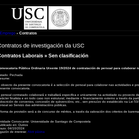
s Emprego
Contratos
»
Contratos de investigación da USC
ontratos Laborais » Sen clasificación
onvocatoria Pública Ordinaria Urxente 19/2024 de contratación de persoal para colaborar n
stado:
Pechada
esume:
 obxecto da presente convocatoria é a selección de persoal para colaborar nas actividades e pr
resente convocatoria.
 persoal contratado colaborará e traballará especifica e unicamente na actividade ou proxecto d
arácter finalista e en todo caso non estrutural, mediante o financiamento externo a través da par
ubscrición de convenios, concesión de subvencións, etc., sen prexuízo do establecido na Lei 5
ersoal ao Servizo das administracións públicas.
 forma de provisión será a de concurso de méritos, a través da valoración dos criterios de barem
ntidade Convocante:
Universidade de Santiago de Compostela
ublicado en:
Outros
razo:
04/10/2024
igazón de interese:
Abrir páxina