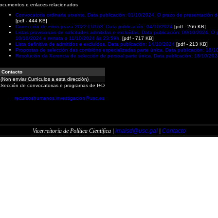
ocumentos e enlaces relacionados
Convocatoria ordinaria urxente. Data publicación: 01/10/2024. O prazo de presentación 
[pdf - 444 KB]
Corrección de erros praza 2022-LU163. Data publicación: 04/10/2024
[pdf - 266 KB]
Listas provisionais de solicitudes admitidas e excluídas. Data publicación: 09/10/2024.
10/10/2024 e remata o 11/10/2024 ás 23:59h.
[pdf - 717 KB]
Lista definitiva de admitidos e excluídos. Data publicación: 14/10/2024
[pdf - 213 KB]
Propostas de selección das comisións especializadas parte única. Data publicación: 18/
Resolución da Xerencia de selección de persoal parte única. Data publicación: 18/10/20
Contacto
(Non enviar Currículos a esta dirección)
Sección de convocatorias e programas de I+D
recursoshumanos.investigacion@usc.es
Vicerreitoría de Política Científica |
imaisd@usc.gal
|
Contacto