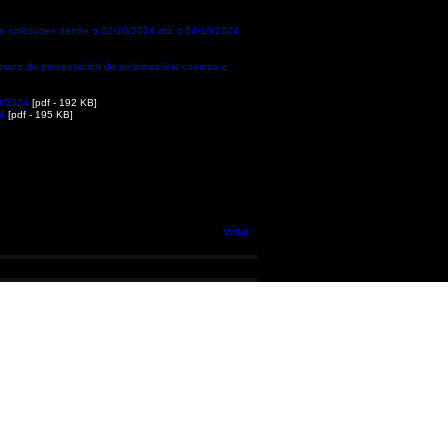
de solicitudes dende o 02/10/2024 ata o 04/10/2024
 O prazo de presentación de reclamacións comeza o
10/2024
[pdf - 192 KB]
24
[pdf - 195 KB]
Voltar