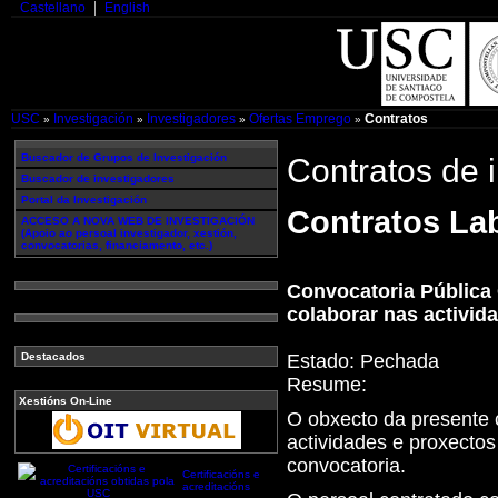
Castellano
English
USC
Investigación
Investigadores
Ofertas Emprego
Contratos
»
»
»
»
Buscador de Grupos de Investigación
Contratos de 
Buscador de investigadores
Portal da Investigación
Contratos Lab
ACCESO A NOVA WEB DE INVESTIGACIÓN
(Apoio ao persoal investigador, xestión,
convocatorias, financiamento, etc.)
Convocatoria Pública 
colaborar nas activid
Estado:
Pechada
Destacados
Resume:
Xestións On-Line
O obxecto da presente c
actividades e proxectos
convocatoria.
Certificacións e
acreditacións