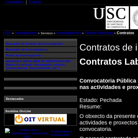
Castellano
English
USC
Investigación
Investigadores
Ofertas Emprego
Contratos
»
» Servizos »
»
»
Buscador de Grupos de Investigación
Contratos de 
Buscador de investigadores
Portal da Investigación
Contratos Lab
ACCESO A NOVA WEB DE INVESTIGACIÓN
(Apoio ao persoal investigador, xestión,
convocatorias, financiamento, etc.)
Convocatoria Pública 
nas actividades e pro
Estado:
Pechada
Destacados
Resume:
Xestións On-Line
O obxecto da presente c
actividades e proxectos
convocatoria.
Certificacións e
acreditacións