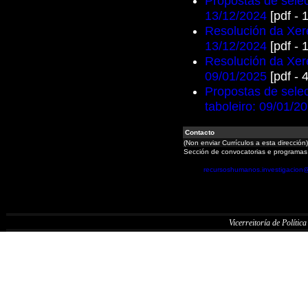
Propostas de selec
13/12/2024
[pdf - 
Resolución da Xere
13/12/2024
[pdf - 
Resolución da Xere
09/01/2025
[pdf - 
Propostas de selec
taboleiro: 09/01/2
Contacto
(Non enviar Currículos a esta dirección)
Sección de convocatorias e programas
recursoshumanos.investigacion
Vicerreitoría de Política