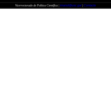
Vicerrectorado de Política Científica |
imaisd@usc.gal
|
Contacto