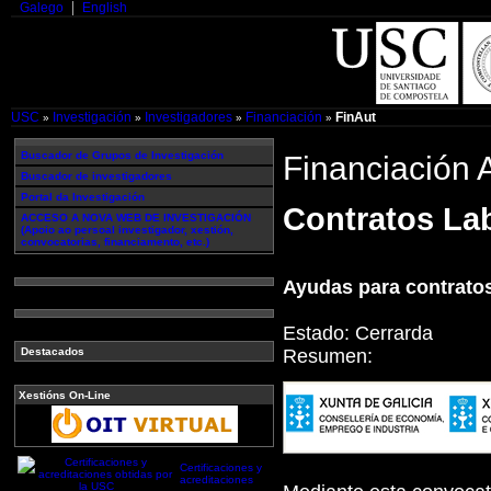
Galego
English
USC
Investigación
Investigadores
Financiación
FinAut
»
»
»
»
Buscador de Grupos de Investigación
Financiación
Buscador de investigadores
Portal da Investigación
Contratos Lab
ACCESO A NOVA WEB DE INVESTIGACIÓN
(Apoio ao persoal investigador, xestión,
convocatorias, financiamento, etc.)
Ayudas para contratos
Estado:
Cerrarda
Resumen:
Destacados
Xestións On-Line
Certificaciones y
acreditaciones