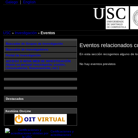
Galego
English
USC
Investigación
Eventos
»
»
Buscador de Grupos de Investigación
Eventos relacionados co
Buscador de investigadores
En esta sección recogemos alguno de los
Portal da Investigación
ACCESO A NOVA WEB DE INVESTIGACIÓN
No hay eventos previstos
(Apoio ao persoal investigador, xestión,
convocatorias, financiamento, etc.)
Destacados
Xestións On-Line
Certificaciones y
acreditaciones