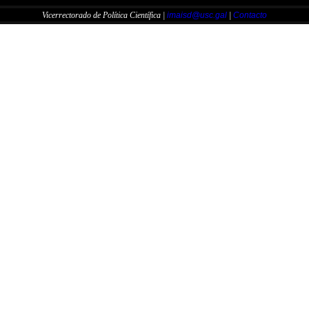
Vicerrectorado de Política Científica |
imaisd@usc.gal
|
Contacto