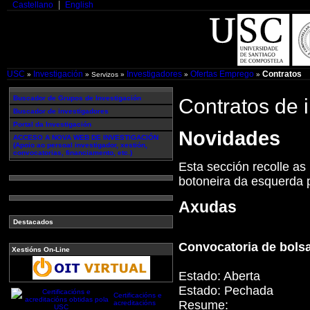
Castellano
English
USC
Investigación
Investigadores
Ofertas Emprego
Contratos
»
» Servizos »
»
»
Buscador de Grupos de Investigación
Contratos de 
Buscador de investigadores
Portal da Investigación
Novidades
ACCESO A NOVA WEB DE INVESTIGACIÓN
(Apoio ao persoal investigador, xestión,
convocatorias, financiamento, etc.)
Esta sección recolle as 
botoneira da esquerda p
Axudas
Destacados
Convocatoria de bolsa
Xestións On-Line
Estado:
Aberta
Estado:
Pechada
Certificacións e
Resume:
acreditacións