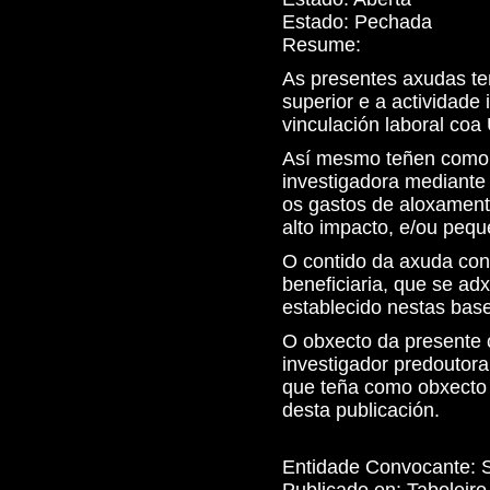
Estado:
Pechada
Resume:
As presentes axudas te
superior e a actividade
vinculación laboral co
Así mesmo teñen como 
investigadora mediante 
os gastos de aloxamento
alto impacto, e/ou pequ
O contido da axuda con
beneficiaria, que se a
establecido nestas bas
O obxecto da presente 
investigador predoutor
que teña como obxecto a
desta publicación.
Entidade Convocante:
Publicado en:
Taboleir