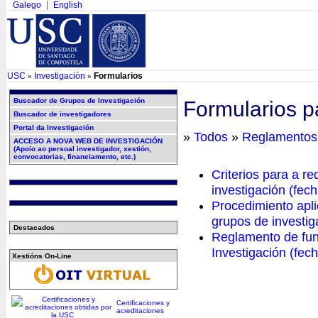
Galego
English
USC
Investigación
Formularios
»
»
Buscador de Grupos de Investigación
Formularios pa
Buscador de investigadores
Portal da Investigación
»
Todos
»
Reglamentos
ACCESO A NOVA WEB DE INVESTIGACIÓN
(Apoio ao persoal investigador, xestión,
convocatorias, financiamento, etc.)
Criterios para a r
investigación (fec
Procedimiento aplic
grupos de investig
Destacados
Reglamento de fun
Investigación (fec
Xestións On-Line
Certificaciones y
acreditaciones