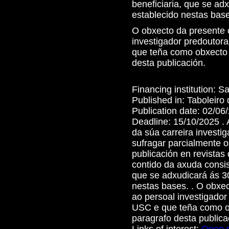
beneficiaria, que se a
establecido nestas bas
O obxecto da presente 
investigador predoutor
que teña como obxecto a
desta publicación.
Financing institution:
Sa
Published in:
Taboleiro
Publication date:
02/06
Deadline:
15/10/2025 .
da súa carreira investi
sufragar parcialmente o
publicación en revistas
contido da axuda consis
que se adxudicará ás 3
nestas bases. . O obxec
ao persoal investigado
USC e que teña como ob
paragrafo desta publica
Links of interest:
Open 