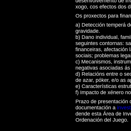
desenvolvemento de inv
xogo, cos efectos dos d
Os proxectos para finan
a) Detección temperá d
gravidade.
b) Dano individual, fam
seguintes contornas: sa
financeiras, afectación
sociais; problemas lega
c) Mecanismos, instrum
negativas asociadas ás
d) Relacións entre o se
de azar, póker, e/o as a
e) Características estru
f) Impacto de xénero n
Prazo de presentación d
documentación a
inves
dende esta Área de Inve
Ordenación del Juego.