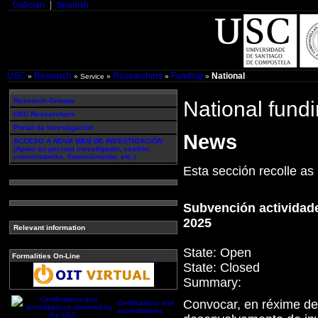
Galician
Spanish
USC
Research
Researchers
Funding
National
»
» Service »
»
»
Research Groups
National fund
USC Researchers
Portal da Investigación
News
ACCESO A NOVA WEB DE INVESTIGACIÓN
(Apoio ao persoal investigador, xestión,
convocatorias, financiamento, etc.)
Esta sección recolle as
Subvención actividade
2025
Relevant information
State:
Open
Formalities On-Line
State:
Closed
Summary:
Convocar, en réxime de
Certifications and
accreditations