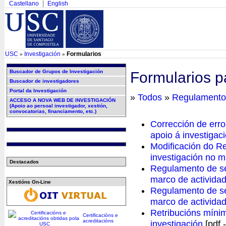
Castellano
English
USC
Investigación
Formularios
»
»
Buscador de Grupos de Investigación
Formularios pa
Buscador de investigadores
Portal da Investigación
»
Todos
»
Regulamento
ACCESO A NOVA WEB DE INVESTIGACIÓN
(Apoio ao persoal investigador, xestión,
convocatorias, financiamento, etc.)
Corrección de erro
apoio á investigac
Modificación do Re
investigación no 
Destacados
Regulamento de sel
marco de activida
Xestións On-Line
Regulamento de sel
marco de actividad
Retribucións mínim
Certificacións e
acreditacións
investigación
[pdf 