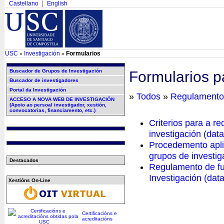
Castellano
English
USC
Investigación
Formularios
»
»
Buscador de Grupos de Investigación
Formularios pa
Buscador de investigadores
Portal da Investigación
»
Todos
»
Regulamento
ACCESO A NOVA WEB DE INVESTIGACIÓN
(Apoio ao persoal investigador, xestión,
convocatorias, financiamento, etc.)
Criterios para a r
investigación (dat
Procedemento aplic
grupos de investig
Destacados
Regulamento de fu
Investigación (dat
Xestións On-Line
Certificacións e
acreditacións