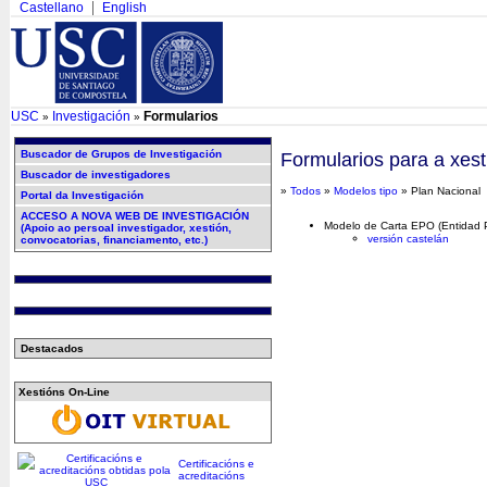
Castellano
English
USC
Investigación
Formularios
»
»
Buscador de Grupos de Investigación
Formularios para a xest
Buscador de investigadores
»
Todos
»
Modelos tipo
» Plan Nacional
Portal da Investigación
ACCESO A NOVA WEB DE INVESTIGACIÓN
Modelo de Carta EPO (Entidad P
(Apoio ao persoal investigador, xestión,
versión castelán
convocatorias, financiamento, etc.)
Destacados
Xestións On-Line
Certificacións e
acreditacións