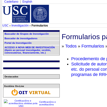
Castellano
English
USC
Investigación
Formularios
»
»
Buscador de Grupos de Investigación
Formularios pa
Buscador de investigadores
Portal da Investigación
»
Todos
»
Formularios
»
ACCESO A NOVA WEB DE INVESTIGACIÓN
(Apoio ao persoal investigador, xestión,
convocatorias, financiamento, etc.)
Procedemento de p
Solicitude de auto
etc. do persoal co
programas de RR
Destacados
Xestións On-Line
Certificacións e
acreditacións