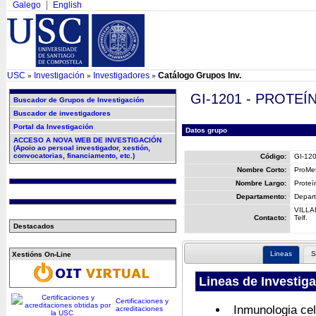
Galego
English
USC
Investigación
Investigadores
Catálogo Grupos Inv.
»
»
»
GI-1201 - PROTE
Buscador de Grupos de Investigación
Buscador de investigadores
Portal da Investigación
Datos grupo
ACCESO A NOVA WEB DE INVESTIGACIÓN
(Apoio ao persoal investigador, xestión,
convocatorias, financiamento, etc.)
Código:
GI-12
Nombre Corto:
ProMe
Nombre Largo:
Proteí
Departamento:
Depart
VILLA
Contacto:
Telf.
Destacados
Lineas
S
Xestións On-Line
Lineas de Investig
Certificaciones y
Inmunologia cel
acreditaciones