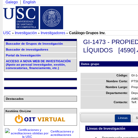
Galego
English
USC
Investigación
Investigadores
Catálogo Grupos Inv.
»
»
»
GI-1473 - PROPI
Buscador de Grupos de Investigación
LÍQUIDOS
[4590]
Buscador de investigadores
Portal da Investigación
ACCESO A NOVA WEB DE INVESTIGACIÓN
Datos grupo
(Apoio ao persoal investigador, xestión,
convocatorias, financiamento, etc.)
Código:
GI-1
Nombre Corto:
PTS
Nombre Largo:
Prop
Departamento:
Depa
Destacados
AMI
Contacto:
Telf.
Xestións On-Line
Lineas
S
Lineas de Investigación
Certificaciones y
acreditaciones
Determinación experiment