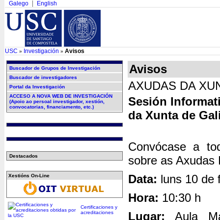
Galego
English
USC
Investigación
Avisos
»
»
Avisos
Buscador de Grupos de Investigación
Buscador de investigadores
AXUDAS DA XUN
Portal da Investigación
ACCESO A NOVA WEB DE INVESTIGACIÓN
Sesión Informat
(Apoio ao persoal investigador, xestión,
convocatorias, financiamento, etc.)
da Xunta de Gal
Convócase a tod
Destacados
sobre as Axudas 
Data:
luns 10 de 
Xestións On-Line
Hora:
10:30 h
Certificaciones y
acreditaciones
Lugar:
Aula Ma