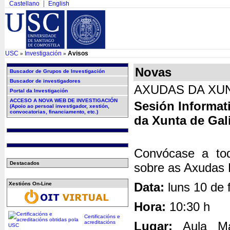
Castellano
English
USC
Investigación
Avisos
»
»
Novas
Buscador de Grupos de Investigación
Buscador de investigadores
AXUDAS DA XUN
Portal da Investigación
ACCESO A NOVA WEB DE INVESTIGACIÓN
Sesión Informat
(Apoio ao persoal investigador, xestión,
convocatorias, financiamento, etc.)
da Xunta de Gal
Convócase a tod
Destacados
sobre as Axudas 
Data:
luns 10 de 
Xestións On-Line
Hora:
10:30 h
Certificacións e
acreditacións
Lugar:
Aula Ma