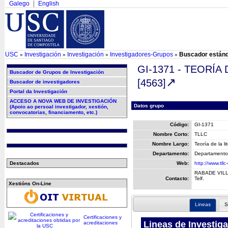
Galego
English
USC
Investigación
Investigación
Investigadores-Grupos
Buscador están
»
»
»
»
GI-1371 - TEORÍ
Buscador de Grupos de Investigación
[4563]
Buscador de investigadores
Portal da Investigación
ACCESO A NOVA WEB DE INVESTIGACIÓN
Datos grupo
(Apoio ao persoal investigador, xestión,
convocatorias, financiamento, etc.)
Código:
GI-1371
Nombre Corto:
TLLC
Nombre Largo:
Teoría de la l
Departamento:
Departamento d
Destacados
Web:
http://www.tllc
RABADE VILL
Contacto:
Telf.
Xestións On-Line
Lineas
S
Certificaciones y
Lineas de Investig
acreditaciones