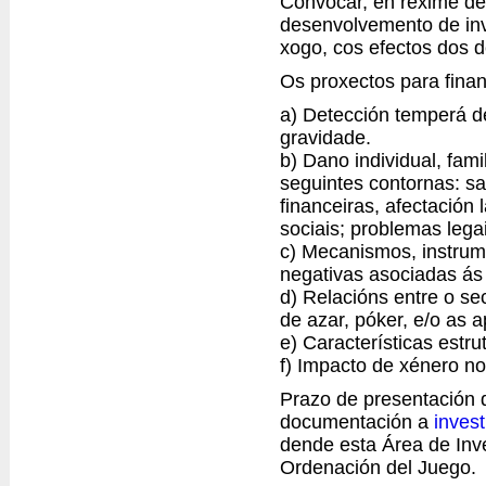
Convocar, en réxime de
desenvolvemento de inv
xogo, cos efectos dos d
Os proxectos para finan
a) Detección temperá d
gravidade.
b) Dano individual, fam
seguintes contornas: sa
financeiras, afectación
sociais; problemas lega
c) Mecanismos, instrum
negativas asociadas ás
d) Relacións entre o se
de azar, póker, e/o as a
e) Características estru
f) Impacto de xénero n
Prazo de presentación d
documentación a
inves
dende esta Área de Inve
Ordenación del Juego.