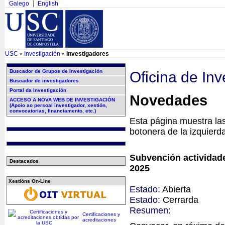
Galego
English
USC
Investigación
Investigadores
»
»
Buscador de Grupos de Investigación
Oficina de Inv
Buscador de investigadores
Portal da Investigación
Novedades
ACCESO A NOVA WEB DE INVESTIGACIÓN
(Apoio ao persoal investigador, xestión,
convocatorias, financiamento, etc.)
Esta página muestra las 
botonera de la izquierda
Subvención actividade
Destacados
2025
Xestións On-Line
Estado:
Abierta
Estado:
Cerrarda
Resumen:
Certificaciones y
acreditaciones