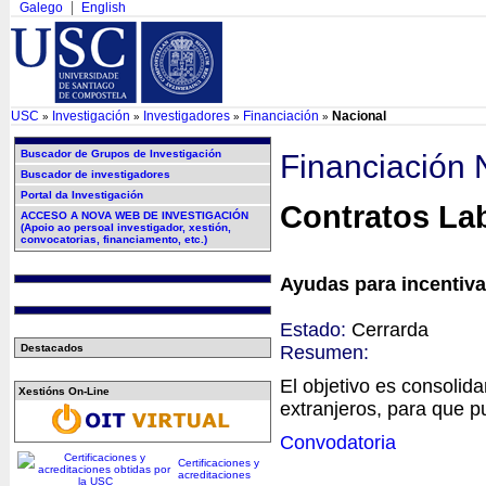
Galego
English
USC
Investigación
Investigadores
Financiación
Nacional
»
»
»
»
Buscador de Grupos de Investigación
Financiación 
Buscador de investigadores
Portal da Investigación
Contratos Lab
ACCESO A NOVA WEB DE INVESTIGACIÓN
(Apoio ao persoal investigador, xestión,
convocatorias, financiamento, etc.)
Ayudas para incentiva
Estado:
Cerrarda
Resumen:
Destacados
El objetivo es consolida
Xestións On-Line
extranjeros, para que p
Convodatoria
Certificaciones y
acreditaciones