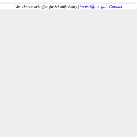
Vice-chancellor’s office for Scientific Policy |
imaisd@usc.gal
|
Contact