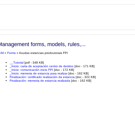
Management forms, models, rules,...
»
All
»
Forms
» Axudas estancias predoutorais FPI
__Tutorial
[pdf - 348 KB]
_Inicio: carta de aceptación centro de destino
[doc - 171 KB]
_Inicio: comunicación inicio FPI
[doc - 172 KB]
_Inicio: memoria de estancia para realizar
[doc - 162 KB]
Finalización: certificado realización da estancia
[doc - 322 KB]
Finalización: memoria de estancia realizada
[doc - 162 KB]