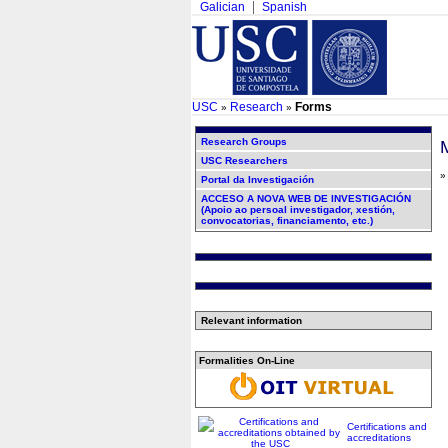
Galician
Spanish
USC
Research
Forms
»
»
Research Groups
USC Researchers
Portal da Investigación
ACCESO A NOVA WEB DE INVESTIGACIÓN
(Apoio ao persoal investigador, xestión,
convocatorias, financiamento, etc.)
Relevant information
Formalities On-Line
Certifications and
accreditations