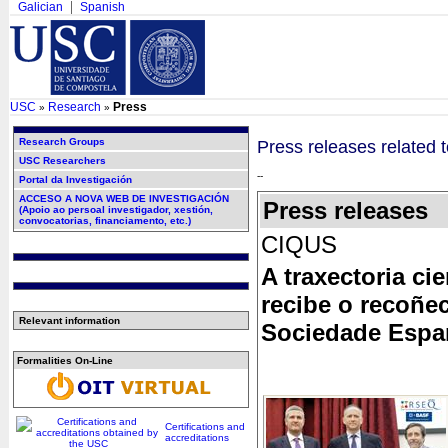
Galician
Spanish
USC
Research
Press
»
»
Research Groups
Press releases related 
USC Researchers
--
Portal da Investigación
ACCESO A NOVA WEB DE INVESTIGACIÓN
Press releases
(Apoio ao persoal investigador, xestión,
convocatorias, financiamento, etc.)
CIQUS
A traxectoria ci
recibe o recoñe
Relevant information
Sociedade Espa
Formalities On-Line
Certifications and
accreditations