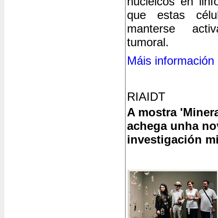
nucleicos en linf
que estas célul
manterse acti
tumoral.
Máis información
RIAIDT
A mostra 'Minerai
achega unha nov
investigación mi