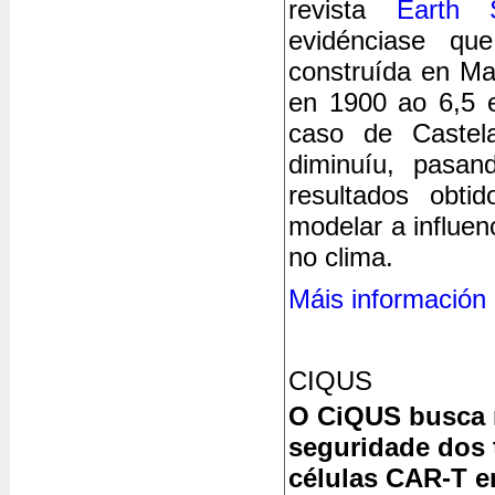
revista
Earth 
evidénciase qu
construída en Ma
en 1900 ao 6,5 
caso de Castel
diminuíu, pas
resultados obti
modelar a influe
no clima.
Máis información
CIQUS
O CiQUS busca m
seguridade dos 
células CAR-T e