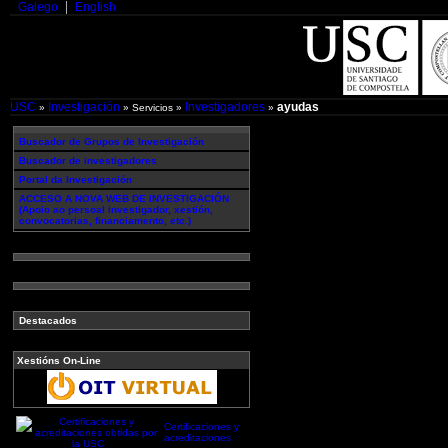
Galego
English
USC
Investigación
Investigadores
ayudas
»
» Servicios »
»
Buscador de Grupos de Investigación
Buscador de investigadores
Portal da Investigación
ACCESO A NOVA WEB DE INVESTIGACIÓN
(Apoio ao persoal investigador, xestión,
convocatorias, financiamento, etc.)
Destacados
Xestións On-Line
Certificaciones y
acreditaciones