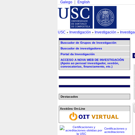
Galego
English
USC
Investigación
Investigación
Investig
»
»
»
Buscador de Grupos de Investigación
Buscador de investigadores
Portal da Investigación
ACCESO A NOVA WEB DE INVESTIGACIÓN
(Apoio ao persoal investigador, xestión,
convocatorias, financiamento, etc.)
Destacados
Xestións On-Line
Certificaciones y
acreditaciones