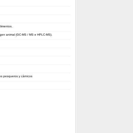
alimentos.
rigen animal (GC-MS / MS e HPLC-MS).
tos pesqueros y cárnicos