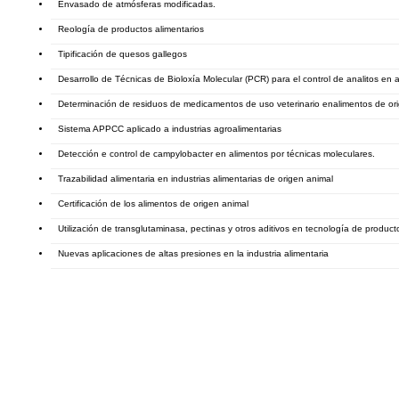
Envasado de atmósferas modificadas.
Reología de productos alimentarios
Tipificación de quesos gallegos
Desarrollo de Técnicas de Bioloxía Molecular (PCR) para el control de analitos en 
Determinación de residuos de medicamentos de uso veterinario enalimentos de o
Sistema APPCC aplicado a industrias agroalimentarias
Detección e control de campylobacter en alimentos por técnicas moleculares.
Trazabilidad alimentaria en industrias alimentarias de origen animal
Certificación de los alimentos de origen animal
Utilización de transglutaminasa, pectinas y otros aditivos en tecnología de produc
Nuevas aplicaciones de altas presiones en la industria alimentaria