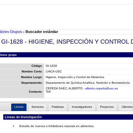
adores-Grupos
Buscador estándar
»
GI-1628 - HIGIENE, INSPECCIÓN Y CONTRO
Datos grupo
Código:
GI-1628
Nombre Corto:
LHICA-USC
Nombre Largo:
Higiene, Inspección y Control de Alimentos
Departamento:
Departamento de Química Analítica, Nutrición e Bromatoloxía
CEPEDA SAEZ, ALBERTO -
alberto.cepeda@usc.es
Contacto:
Telf.
Lineas
Servicios
Palabras
Investigadores
Proyectos
Clientes
Lineas de Investigación
Estudio de nuevos s inhibidores naturais en alimentos.