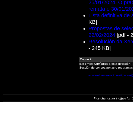
25/01/2024. O pra
remata o 30/01/20
Lista definitiva de
KB]
Propostas de selec
22/02/2024
[pdf - 
Resolución da Xere
- 245 KB]
Contact
(No enviar Currículos a esta dirección)
Sección de convocatorias e programas
recursoshumanos.investigacion
Vice-chancellor’s office for S