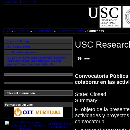
Galician
Spanish
USC
Research
Researchers
Job opportunities
Contracts
»
»
»
»
Research Groups
USC Research
USC Researchers
Portal da Investigación
» --
ACCESO A NOVA WEB DE INVESTIGACIÓN
(Apoio ao persoal investigador, xestión,
convocatorias, financiamento, etc.)
Convocatoria Pública 
colaborar en las acti
State:
Closed
Relevant information
Summary:
Formalities On-Line
El objeto de la present
actividades y proyectos
convocatoria.
Certifications and
accreditations