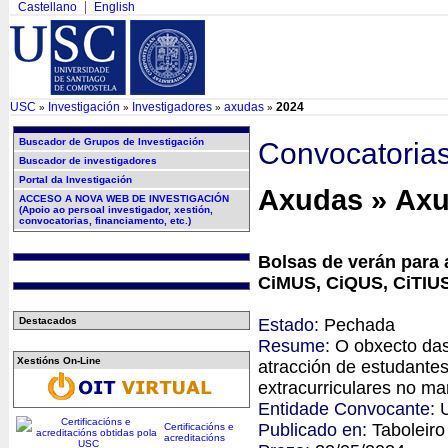
Castellano
English
USC
Investigación
Investigadores
axudas
2024
»
»
»
»
Buscador de Grupos de Investigación
Convocatoria
Buscador de investigadores
Portal da Investigación
Axudas » Ax
ACCESO A NOVA WEB DE INVESTIGACIÓN
(Apoio ao persoal investigador, xestión,
convocatorias, financiamento, etc.)
Bolsas de verán para 
CiMUS, CiQUS, CiTIUS
Estado:
Pechada
Destacados
Resume:
O obxecto das
Xestións On-Line
atracción de estudantes
extracurriculares no ma
Entidade Convocante:
Publicado en:
Taboleir
Certificacións e
acreditacións