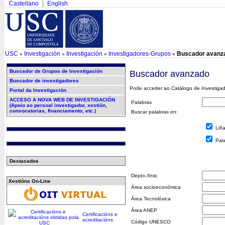
Castellano
English
USC
Investigación
Investigación
Investigadores-Grupos
Buscador avanz
»
»
»
»
Buscador de Grupos de Investigación
Buscador avanzado
Buscador de investigadores
Pode acceder ao Catálogo de Investigad
Portal da Investigación
ACCESO A NOVA WEB DE INVESTIGACIÓN
Palabras
(Apoio ao persoal investigador, xestión,
convocatorias, financiamento, etc.)
Buscar palabras en:
Liñ
Pat
Destacados
Depto./Inst.
Xestións On-Line
Área socioeconómica
Área Tecnolóxica
Área ANEP
Certificacións e
acreditacións
Código UNESCO