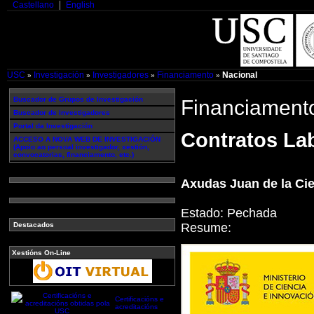
Castellano
English
USC
Investigación
Investigadores
Financiamento
Nacional
»
»
»
»
Buscador de Grupos de Investigación
Financiament
Buscador de investigadores
Portal da Investigación
Contratos Lab
ACCESO A NOVA WEB DE INVESTIGACIÓN
(Apoio ao persoal investigador, xestión,
convocatorias, financiamento, etc.)
Axudas Juan de la Ci
Estado:
Pechada
Resume:
Destacados
Xestións On-Line
Certificacións e
acreditacións