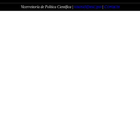
Vicerreitoría de Política Científica |
imaisd@usc.gal
|
Contacto