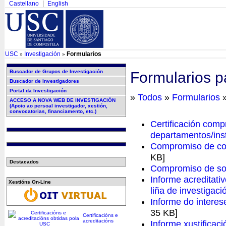
Castellano
English
USC
Investigación
Formularios
»
»
Buscador de Grupos de Investigación
Formularios pa
Buscador de investigadores
Portal da Investigación
»
Todos
»
Formularios
»
ACCESO A NOVA WEB DE INVESTIGACIÓN
(Apoio ao persoal investigador, xestión,
convocatorias, financiamento, etc.)
Certificación com
departamentos/inst
Compromiso de cof
KB]
Destacados
Compromiso de soli
Informe acreditati
Xestións On-Line
liña de investigac
Informe do intere
35 KB]
Certificacións e
acreditacións
Informe xustificac