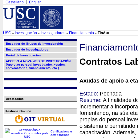
Castellano
English
USC
Investigación
Investigadores
Financiamento
FinAut
»
»
»
»
Buscador de Grupos de Investigación
Financiament
Buscador de investigadores
Portal da Investigación
Contratos Lab
ACCESO A NOVA WEB DE INVESTIGACIÓN
(Apoio ao persoal investigador, xestión,
convocatorias, financiamento, etc.)
Axudas de apoio a et
Estado:
Pechada
Resume:
A finalidade 
Destacados
incrementar a incorpora
Xestións On-Line
fomentando, na súa etap
propias do persoal inv
o sistema e permitindo 
capacitación. Ademais, 
Certificacións e
acreditacións