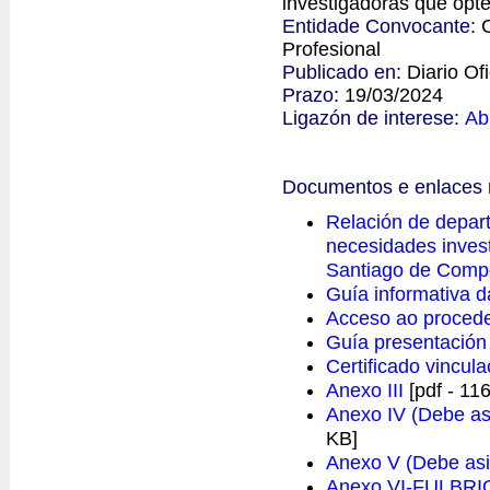
investigadoras que opte
Entidade Convocante:
Profesional
Publicado en:
Diario Ofi
Prazo:
19/03/2024
Ligazón de interese:
Ab
Documentos e enlaces 
Relación de depar
necesidades inves
Santiago de Comp
Guía informativa d
Acceso ao proce
Guía presentación
Certificado vincul
Anexo III
[pdf - 11
Anexo IV (Debe as
KB]
Anexo V (Debe asi
Anexo VI-FULBR