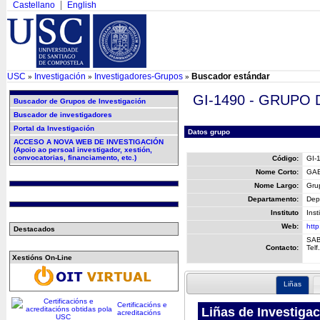
Castellano
English
USC
Investigación
Investigadores-Grupos
Buscador estándar
»
»
»
GI-1490 - GRUPO
Buscador de Grupos de Investigación
Buscador de investigadores
Portal da Investigación
Datos grupo
ACCESO A NOVA WEB DE INVESTIGACIÓN
(Apoio ao persoal investigador, xestión,
convocatorias, financiamento, etc.)
Código:
GI-
Nome Corto:
GA
Nome Largo:
Grup
Departamento:
Depa
Instituto
Inst
Web:
http
Destacados
SAB
Contacto:
Telf.
Xestións On-Line
Liñas
Certificacións e
Liñas de Investiga
acreditacións