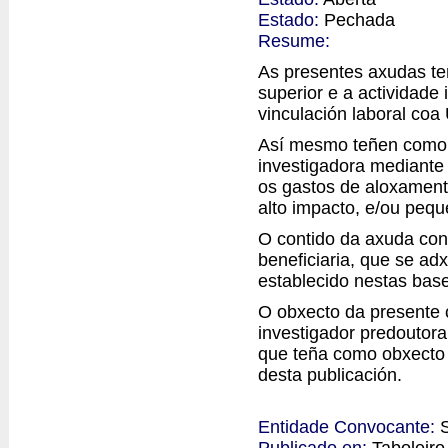
Estado:
Pechada
Resume:
As presentes axudas te
superior e a actividade
vinculación laboral co
Así mesmo teñen como 
investigadora mediante 
os gastos de aloxamento
alto impacto, e/ou pequ
O contido da axuda con
beneficiaria, que se a
establecido nestas bas
O obxecto da presente 
investigador predoutor
que teña como obxecto a
desta publicación.
Entidade Convocante:
Publicado en:
Taboleir