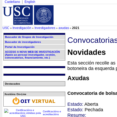
Castellano
English
USC
Investigación
Investigadores
axudas
2021
»
»
»
»
Buscador de Grupos de Investigación
Convocatoria
Buscador de investigadores
Portal da Investigación
Novidades
ACCESO A NOVA WEB DE INVESTIGACIÓN
(Apoio ao persoal investigador, xestión,
convocatorias, financiamento, etc.)
Esta sección recolle as 
botoneira da esquerda p
Axudas
Destacados
Convocatoria de bolsa
Xestións On-Line
Estado:
Aberta
Estado:
Pechada
Certificacións e
Resume:
acreditacións