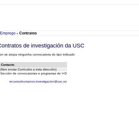
s Emprego
Contratos
»
Contratos de investigación da USC
on se atopa ningunha convocatoria do tipo indicado
Contacto
(Non enviar Currículos a esta dirección)
Sección de convocatorias e programas de I+D
recursoshumanos.investigacion@usc.es